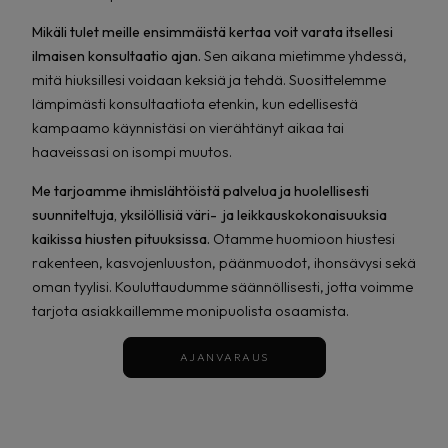
Mikäli tulet meille ensimmäistä kertaa voit varata itsellesi
ilmaisen konsultaatio ajan.
Sen aikana mietimme yhdessä,
mitä hiuksillesi voidaan keksiä ja tehdä. Suosittelemme
lämpimästi konsultaatiota etenkin, kun edellisestä
kampaamo käynnistäsi on vierähtänyt aikaa tai
haaveissasi on isompi muutos.
Me tarjoamme ihmislähtöistä palvelua ja huolellisesti
suunniteltuja, yksilöllisiä väri- ja leikkauskokonaisuuksia
kaikissa hiusten pituuksissa.
Otamme huomioon hiustesi
rakenteen, kasvojenluuston, päänmuodot, ihonsävysi sekä
oman tyylisi. Kouluttaudumme säännöllisesti, jotta voimme
tarjota asiakkaillemme monipuolista osaamista.
AJANVARAUS