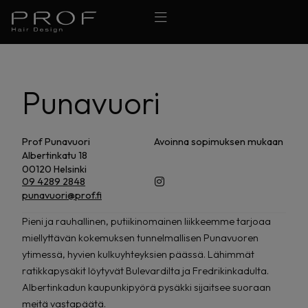
Punavuori
Prof Punavuori
Avoinna sopimuksen mukaan
Albertinkatu 18
00120 Helsinki
09 4289 2848
punavuori@prof.fi
Pieni ja rauhallinen, putiikinomainen liikkeemme tarjoaa
miellyttävän kokemuksen tunnelmallisen Punavuoren
ytimessä, hyvien kulkuyhteyksien päässä. Lähimmät
ratikkapysäkit löytyvät Bulevardilta ja Fredrikinkadulta.
Albertinkadun kaupunkipyörä pysäkki sijaitsee suoraan
meitä vastapäätä.