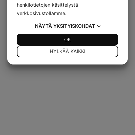
henkilötietojen käsittelystä
verkkosivustollamme.
NÄYTÄ
YKSITYISKOHDAT
JOO
EI
OK
JOO
EI
VÄLTTÄMÄTÖN
ASETUKSET
HYLKÄÄ KAIKKI
JOO
EI
JOO
EI
MARKKINOINTI
STATISTIK