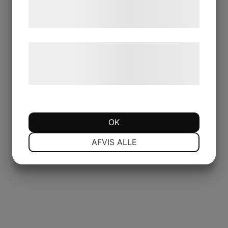
tjenester. Ved at klikke på 'OK' giver du
samtykke til disse formål.
Læs mere om vores brug af cookies og
behandling af persondata på vores
hjemmeside.
OK
NØDVENDIGE
PRÆFERENCER
AFVIS ALLE
MARKETING
STATISTIK