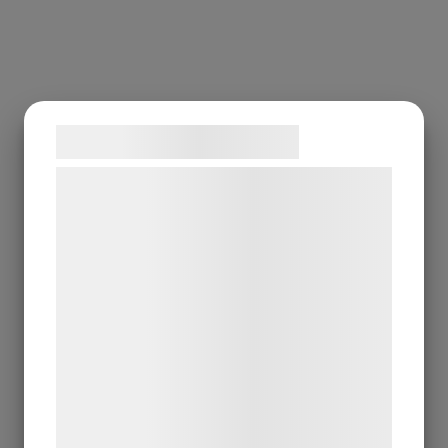
Samtykke til cookies
Vi og vores samarbejdspartnere bruger
teknologier, herunder cookies, til at
indsamle oplysninger om dig til forskellige
formål, herunder: Tilpasning af annoncering,
bedre brugeroplevelse, funktionalitet,
statistik og marketing. Disse oplysninger
kan blive delt med annoncerings- og
analysepartnere, som kan kombinere dem
med data, du tidligere har givet dem eller
de har indsamlet gennem din brug af deres