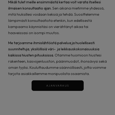
Mikäli tulet meille ensimmäistä kertaa voit varata itsellesi
ilmaisen konsultaatio ajan.
Sen aikana mietimme yhdessä,
mitä hiuksillesi voidaan keksiä ja tehdä. Suosittelemme
lämpimästi konsultaatiota etenkin, kun edellisestä
kampaamo käynnistäsi on vierähtänyt aikaa tai
haaveissasi on isompi muutos.
Me tarjoamme ihmislähtöistä palvelua ja huolellisesti
suunniteltuja, yksilöllisiä väri- ja leikkauskokonaisuuksia
kaikissa hiusten pituuksissa.
Otamme huomioon hiustesi
rakenteen, kasvojenluuston, päänmuodot, ihonsävysi sekä
oman tyylisi. Kouluttaudumme säännöllisesti, jotta voimme
tarjota asiakkaillemme monipuolista osaamista.
AJANVARAUS