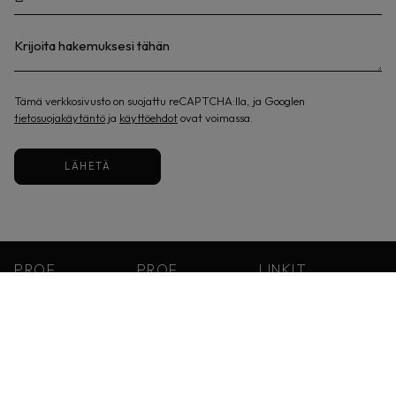
Tämä verkkosivusto on suojattu reCAPTCHA:lla, ja Googlen
tietosuojakäytäntö
ja
käyttöehdot
ovat voimassa.
LÄHETÄ
PROF
PROF
LINKIT
JYVÄSKYLA
PUNAVUORI
Etusivu
Prof Jyväskylä
Prof Punavuori
Palvelut
Yliopistonkatu 19
Albertinkatu 18
40100 Jyväskylä
00120 Helsinki
Jyväskylä
ark. 9-18
Avoinna sopimuksen
Punavuori
la 9-15
mukaan
010 235 1070
09 4289 2848
Varaa Aika